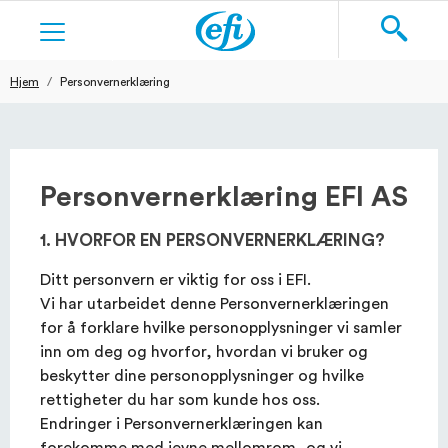
Hjem
Personvernerklæring
Søk
KOSTTILSKUDD
HUDPLEIE
Personvernerklæring EFI AS
BARBERING
1. HVORFOR EN PERSONVERNERKLÆRING?
TEKSTILER
Ditt personvern er viktig for oss i EFI.
Vi har utarbeidet denne Personvernerklæringen
for å forklare hvilke personopplysninger vi samler
BLOGG
inn om deg og hvorfor, hvordan vi bruker og
beskytter dine personopplysninger og hvilke
rettigheter du har som kunde hos oss.
Endringer i Personvernerklæringen kan
NY BRUKER
LOGG INN
forekomme med jevne mellomrom, og vi