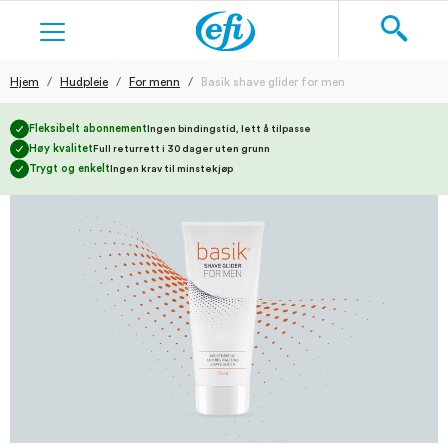
Hjem
Hudpleie
For menn
Basik shave glider for men
Søk
KOSTTILSKUDD
Fleksibelt abonnement
Ingen bindingstid, lett å tilpasse
Høy kvalitet
Full returrett i 30 dager uten grunn
HUDPLEIE
Trygt og enkelt
Ingen krav til minstekjøp
BARBERING
TEKSTILER
BLOGG
NY BRUKER
LOGG INN