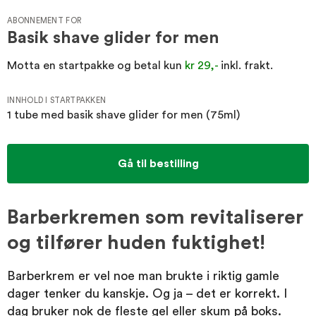
ABONNEMENT FOR
Basik shave glider for men
OM EFI
Motta en startpakke og betal kun
kr 29,-
inkl. frakt.
INNHOLD I STARTPAKKEN
KUNDESERVICE
1 tube med basik shave glider for men (75ml)
Gå til bestilling
Barberkremen som revitaliserer
og tilfører huden fuktighet!
Barberkrem er vel noe man brukte i riktig gamle
dager tenker du kanskje. Og ja – det er korrekt. I
dag bruker nok de fleste gel eller skum på boks.