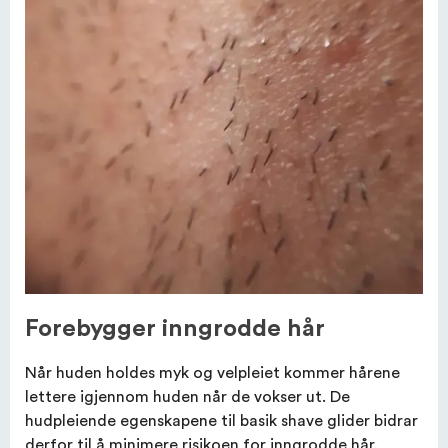
Forebygger inngrodde hår
Når huden holdes myk og velpleiet kommer hårene
lettere igjennom huden når de vokser ut. De
hudpleiende egenskapene til basik shave glider bidrar
derfor til å minimere risikoen for inngrodde hår.