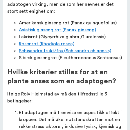
adaptogen virking, men de som her nevnes er det
stort sett enighet om:
Amerikansk ginseng rot (Panax quinquefolius)
Asiatisk ginseng rot (Panax ginseng)
Lakrisrot (Glycyrrhiza glabra,G.uralensis)
Rosenrot (Rhodiola rosea)
Schisandra frukt/frø (Schisandra chinensis)
Sibirsk ginsengrot (Eleutherococcus Senticosus)
Hvilke kriterier stilles for at en
plante anses som en adaptogen?
Ifølge Rolv Hjelmstad av må den tilfredsstille 3
betingelser:
Et adaptogen må fremvise en uspesifikk effekt i
kroppen. Det må øke motstandskraften mot en
rekke stressfaktorer, inklusive fysisk, kjemisk og