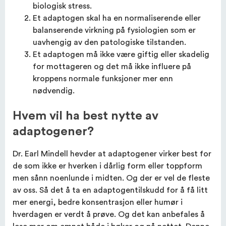
biologisk stress.
Et adaptogen skal ha en normaliserende eller
balanserende virkning på fysiologien som er
uavhengig av den patologiske tilstanden.
Et adaptogen må ikke være giftig eller skadelig
for mottageren og det må ikke influere på
kroppens normale funksjoner mer enn
nødvendig.
Hvem vil ha best nytte av
adaptogener?
Dr. Earl Mindell hevder at adaptogener virker best for
de som ikke er hverken i dårlig form eller toppform
men sånn noenlunde i midten. Og der er vel de fleste
av oss. Så det å ta en adaptogentilskudd for å få litt
mer energi, bedre konsentrasjon eller humør i
hverdagen er verdt å prøve. Og det kan anbefales å
lese mer om emnet både i bøker og på nettet. Denne