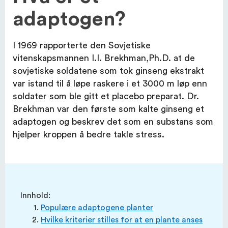
adaptogen?
I 1969 rapporterte den Sovjetiske
OM EFI
vitenskapsmannen I.I. Brekhman,Ph.D. at de
sovjetiske soldatene som tok ginseng ekstrakt
KUNDESERVICE
var istand til å løpe raskere i et 3000 m løp enn
soldater som ble gitt et placebo preparat. Dr.
Brekhman var den første som kalte ginseng et
adaptogen og beskrev det som en substans som
hjelper kroppen å bedre takle stress.
Innhold:
Populære adaptogene planter
Hvilke kriterier stilles for at en plante anses