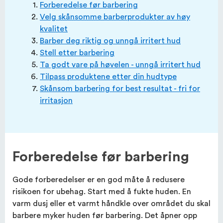
Forberedelse før barbering
Velg skånsomme barberprodukter av høy
kvalitet
Barber deg riktig og unngå irritert hud
Stell etter barbering
Ta godt vare på høvelen - unngå irritert hud
Tilpass produktene etter din hudtype
Skånsom barbering for best resultat - fri for
irritasjon
Forberedelse før barbering
Gode ​​forberedelser er en god måte å redusere
risikoen for ubehag. Start med å fukte huden. En
varm dusj eller et varmt håndkle over området du skal
barbere myker huden før barbering. Det åpner opp