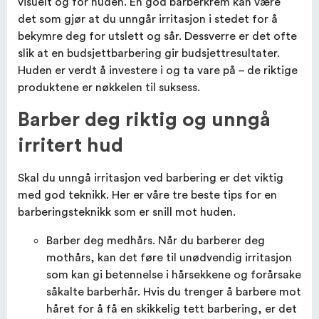
visuelt og for huden. En god barberkrem kan være
det som gjør at du unngår irritasjon i stedet for å
bekymre deg for utslett og sår. Dessverre er det ofte
slik at en budsjettbarbering gir budsjettresultater.
Huden er verdt å investere i og ta vare på – de riktige
produktene er nøkkelen til suksess.
Barber deg riktig og unngå
irritert hud
Skal du unngå irritasjon ved barbering er det viktig
med god teknikk. Her er våre tre beste tips for en
barberingsteknikk som er snill mot huden.
Barber deg medhårs. Når du barberer deg
mothårs, kan det føre til unødvendig irritasjon
som kan gi betennelse i hårsekkene og forårsake
såkalte barberhår. Hvis du trenger å barbere mot
håret for å få en skikkelig tett barbering, er det