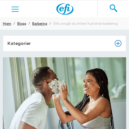
Hjem
Blogg
Barbering
Slik unngår du irritert hud etter barbering
Søk
KOSTTILSKUDD
Kategorier
HUDPLEIE
BARBERING
TEKSTILER
BLOGG
NY BRUKER
LOGG INN